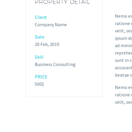
PROPERTY DETAIL
Nemo eni
Client
ratione 
Company Name
velit, s
Date
ipsum do
20 Feb, 2019
ad minim
reprehen
Skill
sunt in 
Business Consulting
accusant
beatae v
PRICE
500$
Nemo eni
ratione 
velit, s