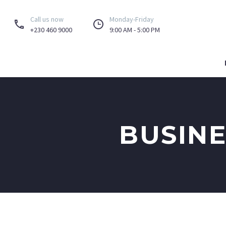
Call us now
Monday-Friday




+230 460 9000
9:00 AM - 5:00 PM
BUSINE