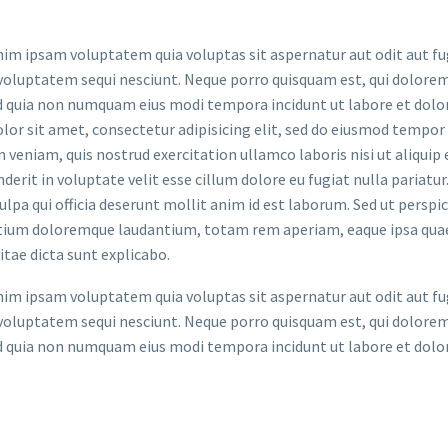
m ipsam voluptatem quia voluptas sit aspernatur aut odit aut fug
voluptatem sequi nesciunt. Neque porro quisquam est, qui dolorem 
ed quia non numquam eius modi tempora incidunt ut labore et do
lor sit amet, consectetur adipisicing elit, sed do eiusmod tempor
 veniam, quis nostrud exercitation ullamco laboris nisi ut aliquip
derit in voluptate velit esse cillum dolore eu fugiat nulla pariatu
culpa qui officia deserunt mollit anim id est laborum. Sed ut persp
ium doloremque laudantium, totam rem aperiam, eaque ipsa quae ab
itae dicta sunt explicabo.
m ipsam voluptatem quia voluptas sit aspernatur aut odit aut fug
voluptatem sequi nesciunt. Neque porro quisquam est, qui dolorem 
ed quia non numquam eius modi tempora incidunt ut labore et do